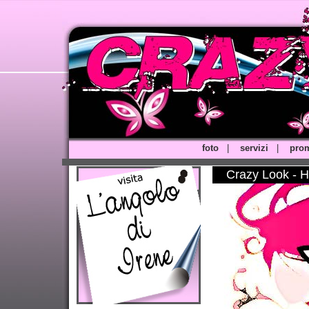
foto
|
servizi
|
pro
Crazy Look - H